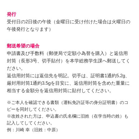
発⾏
受付⽇の2⽇後の午後（⾦曜⽇に受け付けた場合は⽕曜⽇の
午後発⾏となります）
郵送希望の場合
申請書及び⼿数料（郵便局で定額⼩為替を購⼊）と返信⽤
封筒（⻑形3号、切⼿貼付）を本学総務学⽣課へ郵送してく
ださい。
返信⽤封筒には返信先を明記。切⼿は、証明書1通約5.2g、
厳封⽤封筒1通約3.5gを⽬安に、返信⽤封筒を含めた重量に
相当する⾦額分を返信⽤封筒に貼付してください。
※ご本⼈を確認できる書類（運転免許証等の⾝分証明書）のコ
ピーを同封してください。
※改姓された⽅は、申込書の⽒名欄に旧姓（在学当時の姓）も
記⼊してしてください。
例：川崎 幸（旧姓：中原）