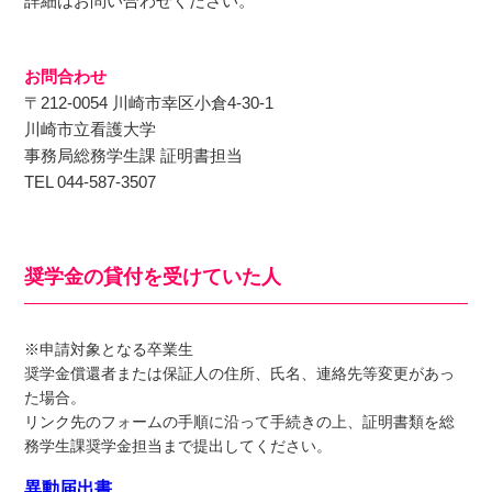
詳細はお問い合わせください。
お問合わせ
〒212-0054 川崎市幸区⼩倉4-30-1
川崎市⽴看護⼤学
事務局総務学⽣課 証明書担当
TEL 044-587-3507
奨学⾦の貸付を受けていた⼈
※申請対象となる卒業⽣
奨学⾦償還者または保証⼈の住所、⽒名、連絡先等変更があっ
た場合。
リンク先のフォームの⼿順に沿って⼿続きの上、証明書類を総
務学⽣課奨学⾦担当まで提出してください。
異動届出書