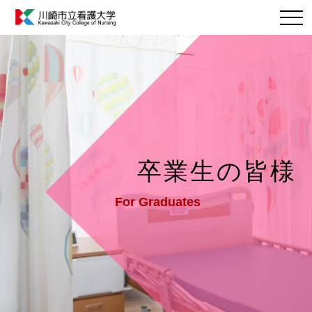
卒業⽣の皆様
For Graduates