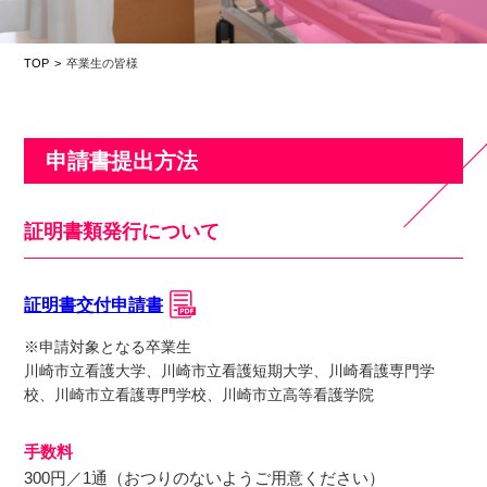
TOP
卒業⽣の皆様
申請書提出⽅法
証明書類発⾏について
証明書交付申請書
※申請対象となる卒業⽣
川崎市⽴看護⼤学、川崎市⽴看護短期⼤学、川崎看護専⾨学
校、川崎市⽴看護専⾨学校、川崎市⽴⾼等看護学院
⼿数料
300円／1通（おつりのないようご⽤意ください）