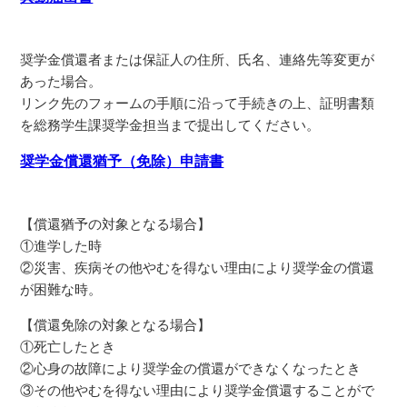
奨学⾦償還者または保証⼈の住所、⽒名、連絡先等変更が
あった場合。
リンク先のフォームの⼿順に沿って⼿続きの上、証明書類
を総務学⽣課奨学⾦担当まで提出してください。
奨学⾦償還猶予（免除）申請書
【償還猶予の対象となる場合】
①進学した時
②災害、疾病その他やむを得ない理由により奨学⾦の償還
が困難な時。
【償還免除の対象となる場合】
①死亡したとき
②⼼⾝の故障により奨学⾦の償還ができなくなったとき
③その他やむを得ない理由により奨学⾦償還することがで