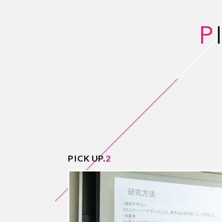
PICK UP.
2