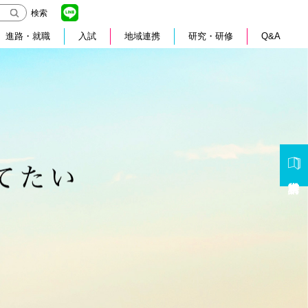
検索
進路・就職
入試
地域連携
研究・研修
Q&A