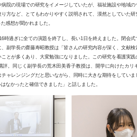
や病院の現場での研究をイメージしていたが、福祉施設や地域の
絞り方など、とてもわかりやすく説明されて、漠然としていた研
った感想が聞かれました。
16時過ぎに全ての演題を終了し、長い1日を終えました。閉会式
に、副学長の齋藤寿昭教授は「皆さんの研究内容が深く、文献検
いことが多くあり、大変勉強になりました。この研究を看護実践
講評。同じく副学長の荒木田美香子教授は、開学に向けたカリ
はチャレンジングだと思いながら、同時に大きな期待をしていま
いはなかったと確信できました」と話しました。