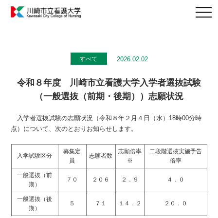
2026.02.02
すべて
令和８年度 川崎市立看護大学入学者選抜試験
（一般選抜（前期・後期））志願状況
入学者選抜試験の志願状況（令和８年２月４日（水）18時00分時
点）について、次のとおりお知らせします。
募集定
志願倍率
二段階選抜実施予告
入学試験区分
志願者数
員
※
倍率
一般選抜（前
７０
２０６
２．９
４．０
期）
一般選抜（後
５
７１
１４．２
２０．０
期）