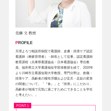
佐藤 文 教授
PROFILE
天理よろづ相談所病院で看護師、皮膚・排泄ケア認定
看護師（褥瘡管理者）・師長として従事。認定看護師
教育課程（兵庫県看護協会・日本看護協会）専任教
員、福井県立大学看護福祉学部准教授を経て、2020年
より川崎市立看護短期大学教授。専門分野は、創傷・
排泄ケア、高齢者の慢性浮腫および足爪・足趾の変形
の関連について。「『食』」と『排泄』にこだわり、
高齢者が地域で元気に過ごすためにできることを学生
と考えたい。」
POINT.1