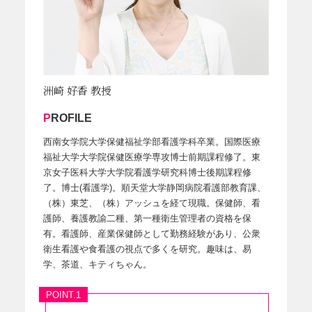
洲崎 好香 教授
PROFILE
西南女学院大学保健福祉学部看護学科卒業。国際医療
福祉大学大学院保健医療学専攻博士前期課程修了。東
京女子医科大学大学院看護学研究科博士後期課程修
了。博士(看護学)。順天堂大学静岡病院看護部教育課、
（株）東芝、（株）アッシュを経て現職。保健師、看
護師、養護教諭二種、第一種衛生管理者の資格を保
有。看護師、産業保健師として勤務経験があり、公衆
衛生看護や食看護の視点で多くを研究。趣味は、易
学、茶道、キティちゃん。
POINT.1